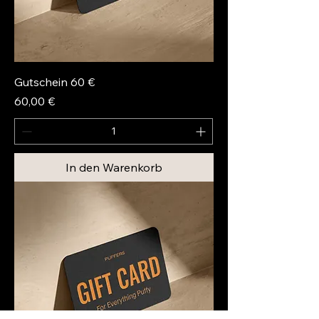
Gutschein 60 €
Preis
60,00 €
In den Warenkorb