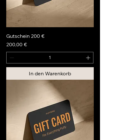
Gutschein 200 €
Preis
200,00 €
In den Warenkorb