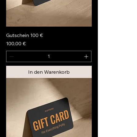
Gutschein 100 €
Preis
100,00 €
In den Warenkorb