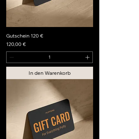
Gutschein 120 €
Preis
120,00 €
In den Warenkorb