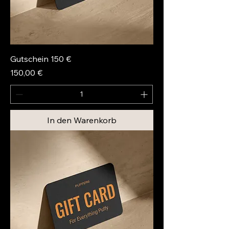
Gutschein 150 €
Preis
150,00 €
In den Warenkorb