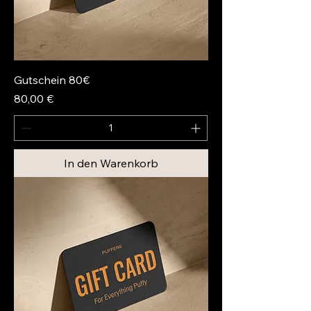
Gutschein 80€
Preis
80,00 €
In den Warenkorb