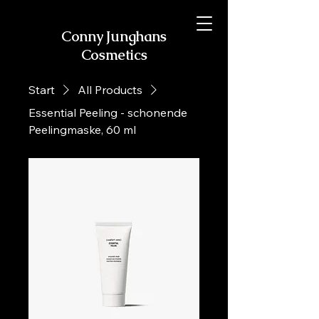
Conny Junghans
Cosmetics
Start
All Products
Essential Peeling - schonende
Peelingmaske, 60 ml