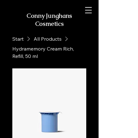
Conny Junghans
Cosmetics
Start
All Products
Hydramemory Cream Rich,
Refill, 50 ml