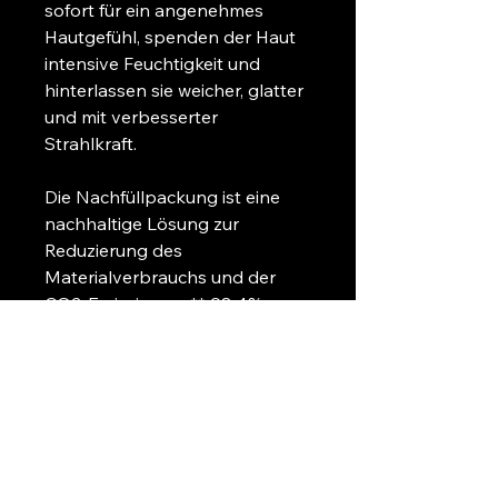
sofort für ein angenehmes 
Hautgefühl, spenden der Haut 
intensive Feuchtigkeit und 
hinterlassen sie weicher, glatter 
und mit verbesserter 
Strahlkraft. 
Die Nachfüllpackung ist eine 
nachhaltige Lösung zur 
Reduzierung des 
Materialverbrauchs und der 
CO2-Emissionen. ** 98,4% 
Inhaltsstoffe natürlichen 
Ursprungs
+49 (0) 1624176475
+49 (0) 3024535326