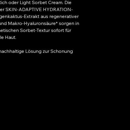
ich oder Light Sorbet Cream. Die 
t der SKIN-ADAPTIVE HYDRATION-
igenkaktus-Extrakt aus regenerativer 
 und Makro-Hyaluronsäure* sorgen in 
tischen Sorbet-Textur sofort für 
le Haut.
 nachhaltige Lösung zur Schonung 
nschutzerklärung
Bleib
ierefreiheitserklärung
andrichtlinie
Yes,
emeine Geschäftsbedingungen
erstattungsrichtlinie