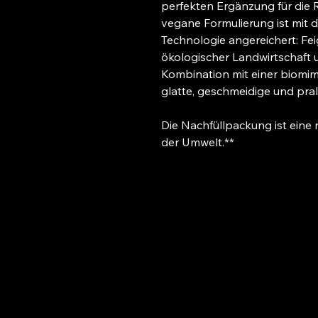
perfekten Ergänzung für die R
vegane Formulierung ist mi
Technologie angereichert: Fe
ökologischer Landwirtschaft
Kombination mit einer biomime
glatte, geschmeidige und pral
Die Nachfüllpackung ist eine
der Umwelt.**
+49 (0) 1624176475
Date
+49 (0) 3024535326
Barr
Vers
connyjunghanscosmetics@gmail.com
Allg
Rück
Florastraße 60
13187 Berlin Pankow