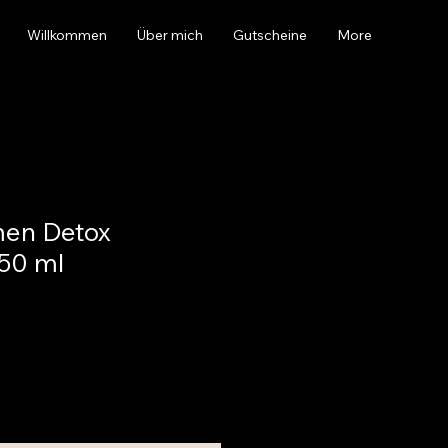
Willkommen
Über mich
Gutscheine
More
men Detox
150 ml