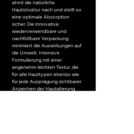
ahmt die natürliche 
Hautstruktur nach und stellt so 
eine optimale Absorption 
sicher. Die innovative, 
wiederverwendbare und 
nachfüllbare Verpackung 
minimiert die Auswirkungen auf 
die Umwelt. Intensive 
Formulierung mit einer 
angenehm leichten Textur, die 
für alle Hauttypen ebenso wie 
für jede Ausprägung sichtbarer 
Anzeichen der Hautalterung 
geeignet ist. Mit 99% 
Inhaltsstoffen natürlichen 
Ursprungs