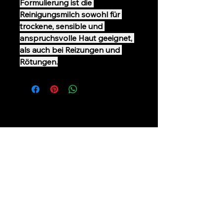
Formulierung ist die 
Reinigungsmilch sowohl für 
trockene, sensible und 
anspruchsvolle Haut geeignet, 
als auch bei Reizungen und 
Rötungen.
+49 (0) 1624176475
+49 (0) 3024535326
connyjunghanscosmetics@gmail.com
Florastraße 60
13187 Berlin Pankow
Datenschutzerklärung
Barrierefreiheitserklärung