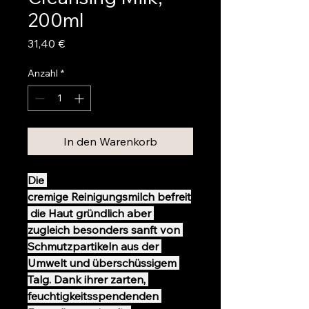
200ml
Preis
31,40 €
Anzahl
*
In den Warenkorb
Die 
cremige Reinigungsmilch befreit
 die Haut gründlich aber 
zugleich besonders sanft von 
Schmutzpartikeln aus der 
Umwelt und überschüssigem 
Talg. Dank ihrer zarten, 
feuchtigkeitsspendenden 